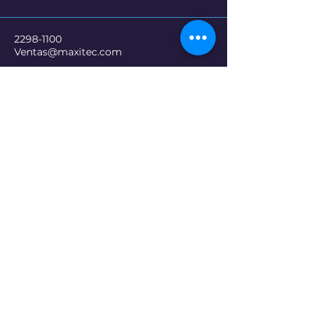
2298-1100
Ventas@maxitec.com
El Salvador, San salvador
Política de Privacidad
Términos y Condiciones