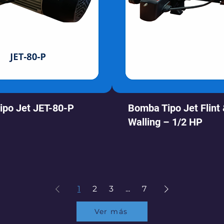
po Jet JET-80-P
Bomba Tipo Jet Flint
Walling – 1/2 HP
1
2
3
...
7
Ver más